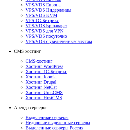
VPS/VDS Европа
VPS/VDS Нидерланды
VPS/VDS KVM
VPS 1С-Битрикс
VPS/VDS ispmanager
VPS/VDS для VPN
VPS/VDS посуточно
VPS/VDS с увеличенным местом
CMS-хостинг
CMS-хостинг
Хостинг WordPress
Хостинг 1С-Битрикс
Хостинг Joomla
Хостинг Drupal
Хостинг NetCat
Хостинг Umi.CMS
Хостинг HostCMS
Аренда серверов
Выделенные серверы
Недорогие выделенные серверы
Выделенные серверы Россия