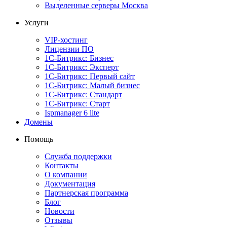
Выделенные серверы Москва
Услуги
VIP-хостинг
Лицензии ПО
1С-Битрикс: Бизнес
1С-Битрикс: Эксперт
1С-Битрикс: Первый сайт
1С-Битрикс: Малый бизнес
1С-Битрикс: Стандарт
1С-Битрикс: Старт
Ispmanager 6 lite
Домены
Помощь
Служба поддержки
Контакты
О компании
Документация
Партнерская программа
Блог
Новости
Отзывы