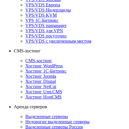
VPS/VDS Европа
VPS/VDS Нидерланды
VPS/VDS KVM
VPS 1С-Битрикс
VPS/VDS ispmanager
VPS/VDS для VPN
VPS/VDS посуточно
VPS/VDS с увеличенным местом
CMS-хостинг
CMS-хостинг
Хостинг WordPress
Хостинг 1С-Битрикс
Хостинг Joomla
Хостинг Drupal
Хостинг NetCat
Хостинг Umi.CMS
Хостинг HostCMS
Аренда серверов
Выделенные серверы
Недорогие выделенные серверы
Выделенные серверы Россия