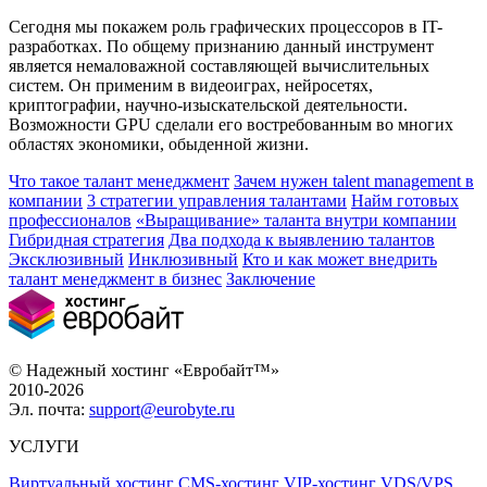
Сегодня мы покажем роль графических процессоров в IT-
разработках. По общему признанию данный инструмент
является немаловажной составляющей вычислительных
систем. Он применим в видеоиграх, нейросетях,
криптографии, научно-изыскательской деятельности.
Возможности GPU сделали его востребованным во многих
областях экономики, обыденной жизни.
Что такое талант менеджмент
Зачем нужен talent management в
компании
3 стратегии управления талантами
Найм готовых
профессионалов
«Выращивание» таланта внутри компании
Гибридная стратегия
Два подхода к выявлению талантов
Эксклюзивный
Инклюзивный
Кто и как может внедрить
талант менеджмент в бизнес
Заключение
© Надежный хостинг «Евробайт™»
2010-2026
Эл. почта:
support@eurobyte.ru
УСЛУГИ
Виртуальный хостинг
CMS-хостинг
VIP-хостинг
VDS/VPS