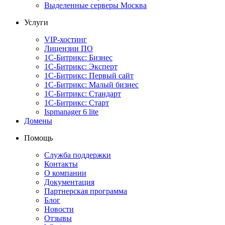
Выделенные серверы Москва
Услуги
VIP-хостинг
Лицензии ПО
1С-Битрикс: Бизнес
1С-Битрикс: Эксперт
1С-Битрикс: Первый сайт
1С-Битрикс: Малый бизнес
1С-Битрикс: Стандарт
1С-Битрикс: Старт
Ispmanager 6 lite
Домены
Помощь
Служба поддержки
Контакты
О компании
Документация
Партнерская программа
Блог
Новости
Отзывы