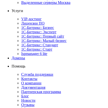
Выделенные серверы Москва
Услуги
VIP-хостинг
Лицензии ПО
1С-Битрикс: Бизнес
1С-Битрикс: Эксперт
1С-Битрикс: Первый сайт
1С-Битрикс: Малый бизнес
1С-Битрикс: Стандарт
1С-Битрикс: Старт
Ispmanager 6 lite
Домены
Помощь
Служба поддержки
Контакты
О компании
Документация
Партнерская программа
Блог
Новости
Отзывы