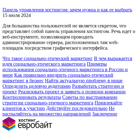
Панель управления хостингом: зачем нужна и как ее выбрать
15 июля 2024
Для большинства пользователей не является секретом, что
представляет собой панель управления хостингом. Речь идет о
веб-инструменте, позволяющем проводить
администрирование сервера, расположенных там web-
площадок посредством графического интерфейса.
Что такое социально-этический маркетинг
В чем выражается
идея социально-этического маркетинга
Примеры
использования социально-этичного маркетинга в России и
мире
Как правильно внедрить социально-этический
маркетинг в бизнес
Найти актуальную проблему в нише
Определить целевую аудиторию
Разработать стратегию и
проект
Реализовать проект и заявить о позиции компании
Контролировать результаты
Советы по выстраиванию
стратегии социально-этичного маркетинга
Привлекайте
клиентов к участию
Действуйте последовательно
Не
распыляйтесь на множество направлений
Заключение