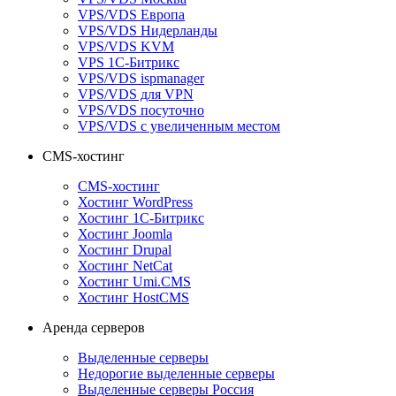
VPS/VDS Европа
VPS/VDS Нидерланды
VPS/VDS KVM
VPS 1С-Битрикс
VPS/VDS ispmanager
VPS/VDS для VPN
VPS/VDS посуточно
VPS/VDS с увеличенным местом
CMS-хостинг
CMS-хостинг
Хостинг WordPress
Хостинг 1С-Битрикс
Хостинг Joomla
Хостинг Drupal
Хостинг NetCat
Хостинг Umi.CMS
Хостинг HostCMS
Аренда серверов
Выделенные серверы
Недорогие выделенные серверы
Выделенные серверы Россия