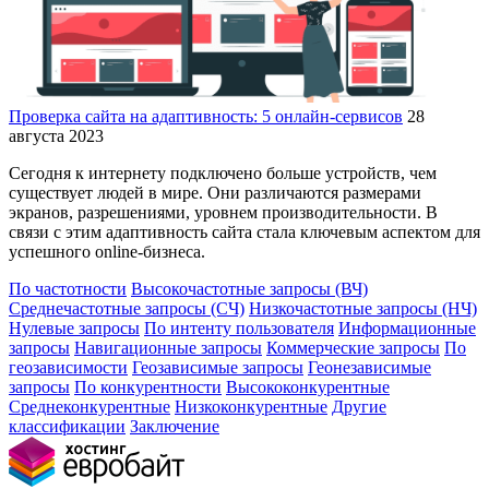
Проверка сайта на адаптивность: 5 онлайн-сервисов
28
августа 2023
Сегодня к интернету подключено больше устройств, чем
существует людей в мире. Они различаются размерами
экранов, разрешениями, уровнем производительности. В
связи с этим адаптивность сайта стала ключевым аспектом для
успешного online-бизнеса.
По частотности
Высокочастотные запросы (ВЧ)
Среднечастотные запросы (СЧ)
Низкочастотные запросы (НЧ)
Нулевые запросы
По интенту пользователя
Информационные
запросы
Навигационные запросы
Коммерческие запросы
По
геозависимости
Геозависимые запросы
Геонезависимые
запросы
По конкурентности
Высококонкурентные
Среднеконкурентные
Низкоконкурентные
Другие
классификации
Заключение