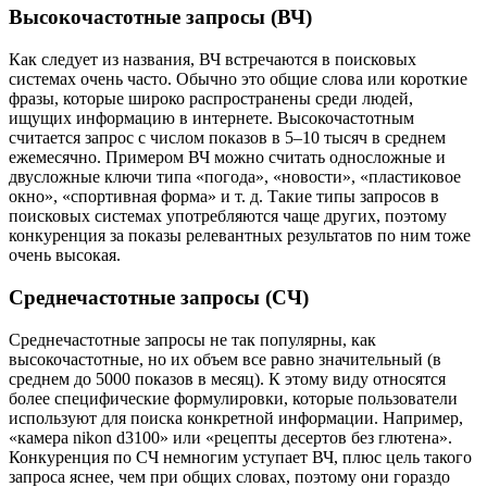
Высокочастотные запросы (ВЧ)
Как следует из названия, ВЧ встречаются в поисковых
системах очень часто. Обычно это общие слова или короткие
фразы, которые широко распространены среди людей,
ищущих информацию в интернете. Высокочастотным
считается запрос с числом показов в 5–10 тысяч в среднем
ежемесячно. Примером ВЧ можно считать односложные и
двусложные ключи типа «погода», «новости», «пластиковое
окно», «спортивная форма» и т. д. Такие типы запросов в
поисковых системах употребляются чаще других, поэтому
конкуренция за показы релевантных результатов по ним тоже
очень высокая.
Среднечастотные запросы (СЧ)
Среднечастотные запросы не так популярны, как
высокочастотные, но их объем все равно значительный (в
среднем до 5000 показов в месяц). К этому виду относятся
более специфические формулировки, которые пользователи
используют для поиска конкретной информации. Например,
«камера nikon d3100» или «рецепты десертов без глютена».
Конкуренция по СЧ немногим уступает ВЧ, плюс цель такого
запроса яснее, чем при общих словах, поэтому они гораздо