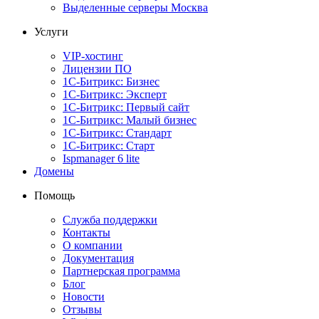
Выделенные серверы Москва
Услуги
VIP-хостинг
Лицензии ПО
1С-Битрикс: Бизнес
1С-Битрикс: Эксперт
1С-Битрикс: Первый сайт
1С-Битрикс: Малый бизнес
1С-Битрикс: Стандарт
1С-Битрикс: Старт
Ispmanager 6 lite
Домены
Помощь
Служба поддержки
Контакты
О компании
Документация
Партнерская программа
Блог
Новости
Отзывы