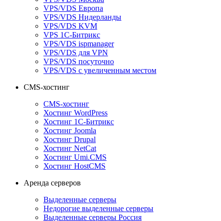
VPS/VDS Европа
VPS/VDS Нидерланды
VPS/VDS KVM
VPS 1С-Битрикс
VPS/VDS ispmanager
VPS/VDS для VPN
VPS/VDS посуточно
VPS/VDS с увеличенным местом
CMS-хостинг
CMS-хостинг
Хостинг WordPress
Хостинг 1С-Битрикс
Хостинг Joomla
Хостинг Drupal
Хостинг NetCat
Хостинг Umi.CMS
Хостинг HostCMS
Аренда серверов
Выделенные серверы
Недорогие выделенные серверы
Выделенные серверы Россия