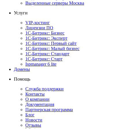
Выделенные серверы Москва
Услуги
VIP-хостинг
Лицензии ПО
1С-Битрикс: Бизнес
1С-Битрикс: Эксперт
1С-Битрикс: Первый сайт
1С-Битрикс: Малый бизнес
1С-Битрикс: Стандарт
1С-Битрикс: Старт
Ispmanager 6 lite
Домены
Помощь
Служба поддержки
Контакты
О компании
Документация
Партнерская программа
Блог
Новости
Отзывы