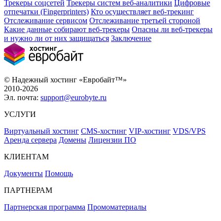
Трекеры соцсетей
Трекеры систем веб-аналитики
Цифровые
отпечатки (Fingerprinters)
Кто осуществляет веб-трекинг
Отслеживание сервисом
Отслеживание третьей стороной
Какие данные собирают веб-трекеры
Опасны ли веб-трекеры
и нужно ли от них защищаться
Заключение
© Надежный хостинг «Евробайт™»
2010-2026
Эл. почта:
support@eurobyte.ru
УСЛУГИ
Виртуальный хостинг
CMS-хостинг
VIP-хостинг
VDS/VPS
Аренда сервера
Домены
Лицензии ПО
КЛИЕНТАМ
Документы
Помощь
ПАРТНЕРАМ
Партнерская программа
Промоматериалы