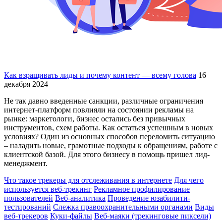
Как взращивать лиды и почему контент — всему голова
16
декабря 2024
Не так давно введенные санкции, различные ограничения
интернет-платформ повлияли на состоянии рекламы на
рынке: маркетологи, бизнес остались без привычных
инструментов, схем работы. Как остаться успешным в новых
условиях? Один из основных способов переломить ситуацию
– наладить новые, грамотные подходы к обращениям, работе с
клиентской базой. Для этого бизнесу в помощь пришел лид-
менеджмент.
Что такое трекеры для отслеживания в интернете
Для чего
используется веб-трекинг
Рекламное профилирование
пользователей
Веб-аналитика
Проведение юзабилити-
тестирований
Слежка правоохранительными органами
Виды
веб-трекеров
Куки-файлы
Веб-маяки (трекинговые пиксели)