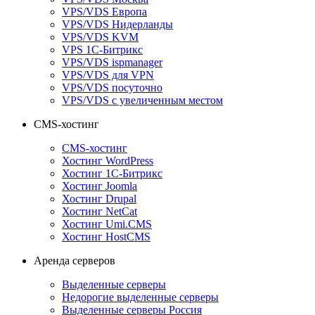
VPS/VDS Европа
VPS/VDS Нидерланды
VPS/VDS KVM
VPS 1С-Битрикс
VPS/VDS ispmanager
VPS/VDS для VPN
VPS/VDS посуточно
VPS/VDS с увеличенным местом
CMS-хостинг
CMS-хостинг
Хостинг WordPress
Хостинг 1С-Битрикс
Хостинг Joomla
Хостинг Drupal
Хостинг NetCat
Хостинг Umi.CMS
Хостинг HostCMS
Аренда серверов
Выделенные серверы
Недорогие выделенные серверы
Выделенные серверы Россия