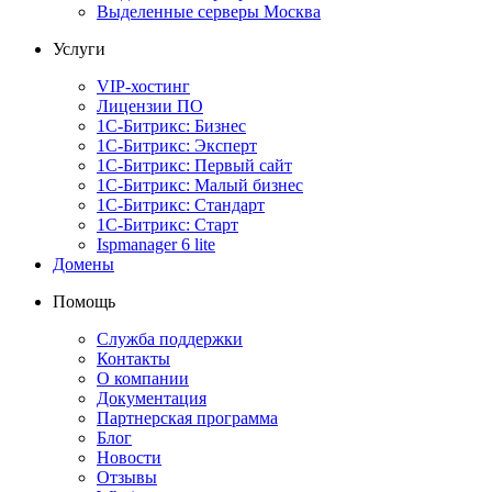
Выделенные серверы Москва
Услуги
VIP-хостинг
Лицензии ПО
1С-Битрикс: Бизнес
1С-Битрикс: Эксперт
1С-Битрикс: Первый сайт
1С-Битрикс: Малый бизнес
1С-Битрикс: Стандарт
1С-Битрикс: Старт
Ispmanager 6 lite
Домены
Помощь
Служба поддержки
Контакты
О компании
Документация
Партнерская программа
Блог
Новости
Отзывы