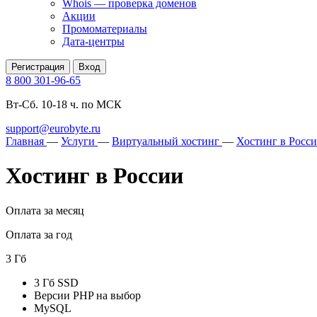
Whois — проверка доменов
Акции
Промоматериалы
Дата-центры
Регистрация
Вход
8 800 301-96-65
Вт-Сб. 10-18 ч. по МСК
support@eurobyte.ru
Главная
—
Услуги
—
Виртуальный хостинг
—
Хостинг в Росс
Хостинг в России
Оплата за месяц
Оплата за год
3 Гб
3 Гб SSD
Версии PHP на выбор
MySQL