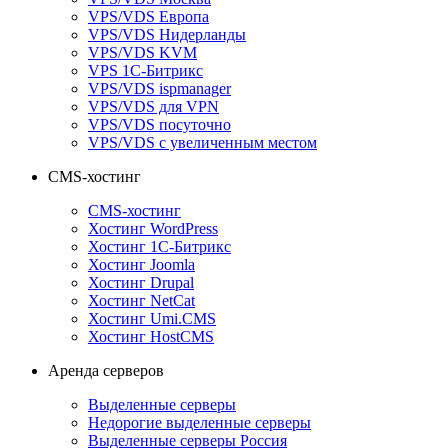
VPS/VDS Европа
VPS/VDS Нидерланды
VPS/VDS KVM
VPS 1С-Битрикс
VPS/VDS ispmanager
VPS/VDS для VPN
VPS/VDS посуточно
VPS/VDS с увеличенным местом
CMS-хостинг
CMS-хостинг
Хостинг WordPress
Хостинг 1С-Битрикс
Хостинг Joomla
Хостинг Drupal
Хостинг NetCat
Хостинг Umi.CMS
Хостинг HostCMS
Аренда серверов
Выделенные серверы
Недорогие выделенные серверы
Выделенные серверы Россия