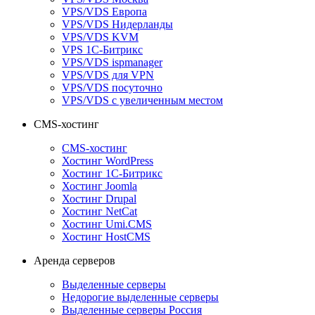
VPS/VDS Европа
VPS/VDS Нидерланды
VPS/VDS KVM
VPS 1С-Битрикс
VPS/VDS ispmanager
VPS/VDS для VPN
VPS/VDS посуточно
VPS/VDS с увеличенным местом
CMS-хостинг
CMS-хостинг
Хостинг WordPress
Хостинг 1С-Битрикс
Хостинг Joomla
Хостинг Drupal
Хостинг NetCat
Хостинг Umi.CMS
Хостинг HostCMS
Аренда серверов
Выделенные серверы
Недорогие выделенные серверы
Выделенные серверы Россия