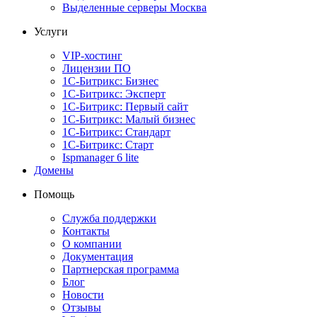
Выделенные серверы Москва
Услуги
VIP-хостинг
Лицензии ПО
1С-Битрикс: Бизнес
1С-Битрикс: Эксперт
1С-Битрикс: Первый сайт
1С-Битрикс: Малый бизнес
1С-Битрикс: Стандарт
1С-Битрикс: Старт
Ispmanager 6 lite
Домены
Помощь
Служба поддержки
Контакты
О компании
Документация
Партнерская программа
Блог
Новости
Отзывы