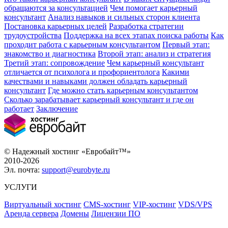
обращаются за консультацией
Чем помогает карьерный
консультант
Анализ навыков и сильных сторон клиента
Постановка карьерных целей
Разработка стратегии
трудоустройства
Поддержка на всех этапах поиска работы
Как
проходит работа с карьерным консультантом
Первый этап:
знакомство и диагностика
Второй этап: анализ и стратегия
Третий этап: сопровождение
Чем карьерный консультант
отличается от психолога и профориентолога
Какими
качествами и навыками должен обладать карьерный
консультант
Где можно стать карьерным консультантом
Сколько зарабатывает карьерный консультант и где он
работает
Заключение
© Надежный хостинг «Евробайт™»
2010-2026
Эл. почта:
support@eurobyte.ru
УСЛУГИ
Виртуальный хостинг
CMS-хостинг
VIP-хостинг
VDS/VPS
Аренда сервера
Домены
Лицензии ПО