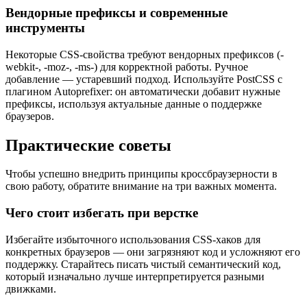
Вендорные префиксы и современные
инструменты
Некоторые CSS-свойства требуют вендорных префиксов (
-
webkit-, -moz-, -ms-
) для корректной работы. Ручное
добавление — устаревший подход. Используйте PostCSS с
плагином Autoprefixer: он автоматически добавит нужные
префиксы, используя актуальные данные о поддержке
браузеров.
Практические советы
Чтобы успешно внедрить принципы кроссбраузерности в
свою работу, обратите внимание на три важных момента.
Чего стоит избегать при верстке
Избегайте избыточного использования CSS-хаков для
конкретных браузеров — они загрязняют код и усложняют его
поддержку. Старайтесь писать чистый семантический код,
который изначально лучше интерпретируется разными
движками.