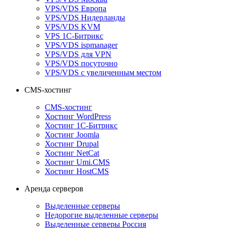
VPS/VDS Европа
VPS/VDS Нидерланды
VPS/VDS KVM
VPS 1С-Битрикс
VPS/VDS ispmanager
VPS/VDS для VPN
VPS/VDS посуточно
VPS/VDS с увеличенным местом
CMS-хостинг
CMS-хостинг
Хостинг WordPress
Хостинг 1С-Битрикс
Хостинг Joomla
Хостинг Drupal
Хостинг NetCat
Хостинг Umi.CMS
Хостинг HostCMS
Аренда серверов
Выделенные серверы
Недорогие выделенные серверы
Выделенные серверы Россия