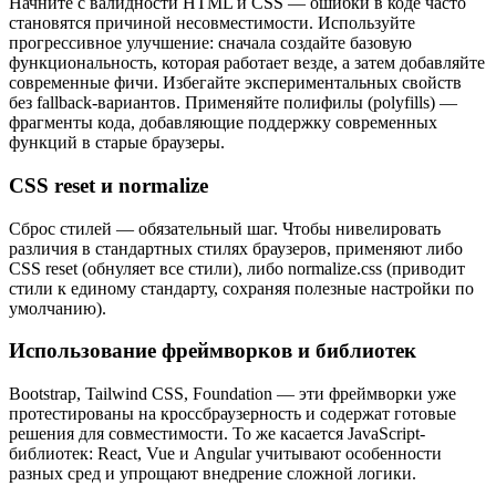
Начните с валидности HTML и CSS — ошибки в коде часто
становятся причиной несовместимости. Используйте
прогрессивное улучшение: сначала создайте базовую
функциональность, которая работает везде, а затем добавляйте
современные фичи. Избегайте экспериментальных свойств
без fallback-вариантов. Применяйте полифилы (polyfills) —
фрагменты кода, добавляющие поддержку современных
функций в старые браузеры.
CSS reset и normalize
Сброс стилей — обязательный шаг. Чтобы нивелировать
различия в стандартных стилях браузеров, применяют либо
CSS reset (обнуляет все стили), либо normalize.css (приводит
стили к единому стандарту, сохраняя полезные настройки по
умолчанию).
Использование фреймворков и библиотек
Bootstrap, Tailwind CSS, Foundation — эти фреймворки уже
протестированы на кроссбраузерность и содержат готовые
решения для совместимости. То же касается JavaScript-
библиотек: React, Vue и Angular учитывают особенности
разных сред и упрощают внедрение сложной логики.