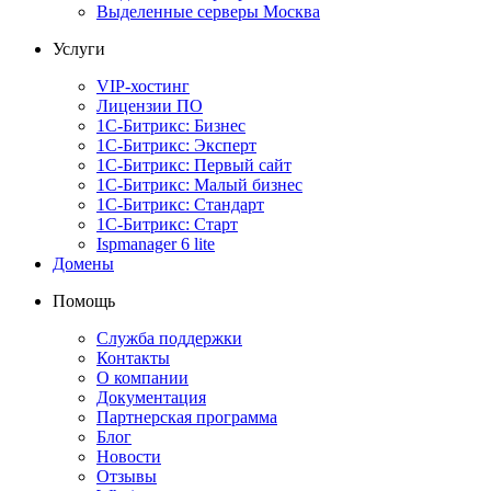
Выделенные серверы Москва
Услуги
VIP-хостинг
Лицензии ПО
1С-Битрикс: Бизнес
1С-Битрикс: Эксперт
1С-Битрикс: Первый сайт
1С-Битрикс: Малый бизнес
1С-Битрикс: Стандарт
1С-Битрикс: Старт
Ispmanager 6 lite
Домены
Помощь
Служба поддержки
Контакты
О компании
Документация
Партнерская программа
Блог
Новости
Отзывы