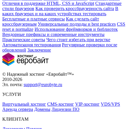
Отличия в поддержке HTML, CSS и JavaScript
Стандартные
стили браузеров
Как проверить кроссбраузерность сайта
В
каких браузерах и на каких устройствах тестировать
Бесплатные и платные сервисы
Как сделать сайт
кроссбраузерным
Универсальные подходы и best practices
CSS
reset и normalize
Использование фреймворков и библиотек
Вендорные префиксы и современные инструменты
Практические советы
Чего стоит избегать при верстке
Автоматизация тестирования
Регулярные проверки после
обновлений
Заключение
© Надежный хостинг «Евробайт™»
2010-2026
Эл. почта:
support@eurobyte.ru
УСЛУГИ
Виртуальный хостинг
CMS-хостинг
VIP-хостинг
VDS/VPS
Аренда сервера
Домены
Лицензии ПО
КЛИЕНТАМ
Документы
Помощь