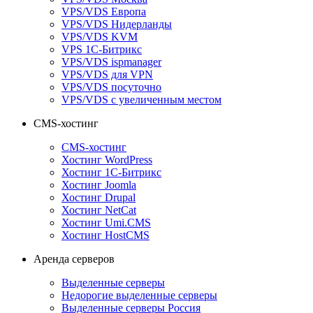
VPS/VDS Европа
VPS/VDS Нидерланды
VPS/VDS KVM
VPS 1С-Битрикс
VPS/VDS ispmanager
VPS/VDS для VPN
VPS/VDS посуточно
VPS/VDS с увеличенным местом
CMS-хостинг
CMS-хостинг
Хостинг WordPress
Хостинг 1С-Битрикс
Хостинг Joomla
Хостинг Drupal
Хостинг NetCat
Хостинг Umi.CMS
Хостинг HostCMS
Аренда серверов
Выделенные серверы
Недорогие выделенные серверы
Выделенные серверы Россия