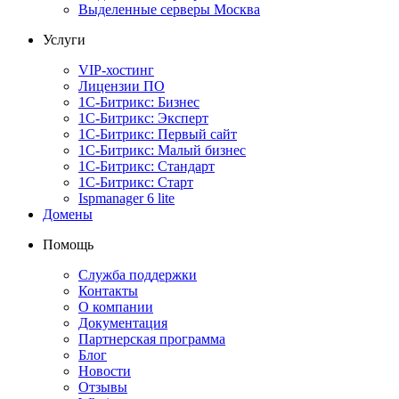
Выделенные серверы Москва
Услуги
VIP-хостинг
Лицензии ПО
1С-Битрикс: Бизнес
1С-Битрикс: Эксперт
1С-Битрикс: Первый сайт
1С-Битрикс: Малый бизнес
1С-Битрикс: Стандарт
1С-Битрикс: Старт
Ispmanager 6 lite
Домены
Помощь
Служба поддержки
Контакты
О компании
Документация
Партнерская программа
Блог
Новости
Отзывы