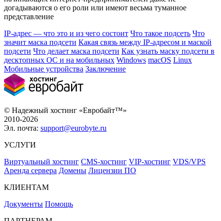
догадываются о его роли или имеют весьма туманное
представление
IP-адрес — что это и из чего состоит
Что такое подсеть
Что
значит маска подсети
Какая связь между IP-адресом и маской
подсети
Что делает маска подсети
Как узнать маску подсети в
десктопных ОС и на мобильных
Windows
macOS
Linux
Мобильные устройства
Заключение
© Надежный хостинг «Евробайт™»
2010-2026
Эл. почта:
support@eurobyte.ru
УСЛУГИ
Виртуальный хостинг
CMS-хостинг
VIP-хостинг
VDS/VPS
Аренда сервера
Домены
Лицензии ПО
КЛИЕНТАМ
Документы
Помощь
ПАРТНЕРАМ