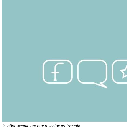
Изображение от macrovector на Freepik.