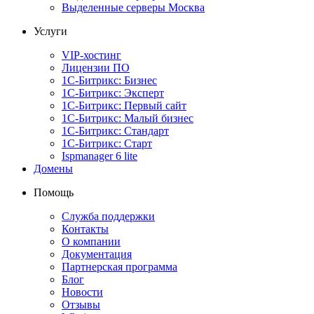
Выделенные серверы Москва
Услуги
VIP-хостинг
Лицензии ПО
1С-Битрикс: Бизнес
1С-Битрикс: Эксперт
1С-Битрикс: Первый сайт
1С-Битрикс: Малый бизнес
1С-Битрикс: Стандарт
1С-Битрикс: Старт
Ispmanager 6 lite
Домены
Помощь
Служба поддержки
Контакты
О компании
Документация
Партнерская программа
Блог
Новости
Отзывы