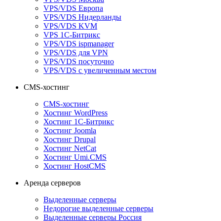
VPS/VDS Европа
VPS/VDS Нидерланды
VPS/VDS KVM
VPS 1С-Битрикс
VPS/VDS ispmanager
VPS/VDS для VPN
VPS/VDS посуточно
VPS/VDS с увеличенным местом
CMS-хостинг
CMS-хостинг
Хостинг WordPress
Хостинг 1С-Битрикс
Хостинг Joomla
Хостинг Drupal
Хостинг NetCat
Хостинг Umi.CMS
Хостинг HostCMS
Аренда серверов
Выделенные серверы
Недорогие выделенные серверы
Выделенные серверы Россия