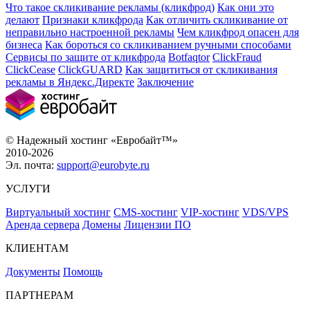
Что такое скликивание рекламы (кликфрод)
Как они это
делают
Признаки кликфрода
Как отличить скликивание от
неправильно настроенной рекламы
Чем кликфрод опасен для
бизнеса
Как бороться со скликиванием ручными способами
Сервисы по защите от кликфрода
Botfaqtor
ClickFraud
ClickCease
ClickGUARD
Как защититься от скликивания
рекламы в Яндекс.Директе
Заключение
© Надежный хостинг «Евробайт™»
2010-2026
Эл. почта:
support@eurobyte.ru
УСЛУГИ
Виртуальный хостинг
CMS-хостинг
VIP-хостинг
VDS/VPS
Аренда сервера
Домены
Лицензии ПО
КЛИЕНТАМ
Документы
Помощь
ПАРТНЕРАМ