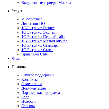
Выделенные серверы Москва
Услуги
VIP-хостинг
Лицензии ПО
1С-Битрикс: Бизнес
1С-Битрикс: Эксперт
1С-Битрикс: Первый сайт
1С-Битрикс: Малый бизнес
1С-Битрикс: Стандарт
1С-Битрикс: Старт
Ispmanager 6 lite
Домены
Помощь
Служба поддержки
Контакты
О компании
Документация
Партнерская программа
Блог
Новости
Отзывы