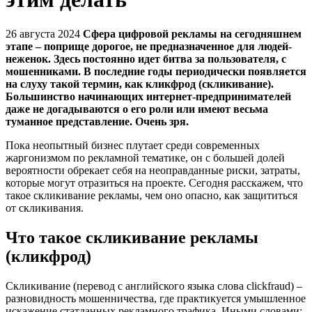
26 августа 2024
Сфера цифровой рекламы на сегодняшнем
этапе – поприще дорогое, не предназначенное для людей-
неженок. Здесь постоянно идет битва за пользователя, с
мошенниками. В последние годы периодически появляется
на слуху такой термин, как кликфрод (скликивание).
Большинство начинающих интернет-предпринимателей
даже не догадываются о его роли или имеют весьма
туманное представление. Очень зря.
Пока неопытный бизнес плутает среди современных
жаргонизмом по рекламной тематике, он с большей долей
вероятности обрекает себя на неоправданные риски, затраты,
которые могут отразиться на проекте. Сегодня расскажем, что
такое скликивание рекламы, чем оно опасно, как защититься
от скликивания.
Что такое скликивание рекламы
(кликфрод)
Скликивание (перевод с английского языка слова clickfraud) –
разновидность мошенничества, где практикуется умышленное
искажение статданных рекламного трафика. Иными словами: