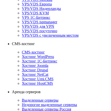
VPS/VDS Европа
VPS/VDS Нидерланды
VPS/VDS KVM
VPS 1С-Битрикс
VPS/VDS ispmanager
VPS/VDS для VPN
VPS/VDS посуточно
VPS/VDS с увеличенным местом
CMS-хостинг
CMS-хостинг
Хостинг WordPress
Хостинг 1С-Битрикс
Хостинг Joomla
Хостинг Drupal
Хостинг NetCat
Хостинг Umi.CMS
Хостинг HostCMS
Аренда серверов
Выделенные серверы
Недорогие выделенные серверы
Выделенные серверы Россия