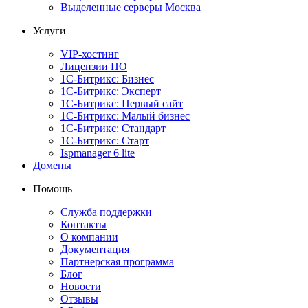
Выделенные серверы Москва
Услуги
VIP-хостинг
Лицензии ПО
1С-Битрикс: Бизнес
1С-Битрикс: Эксперт
1С-Битрикс: Первый сайт
1С-Битрикс: Малый бизнес
1С-Битрикс: Стандарт
1С-Битрикс: Старт
Ispmanager 6 lite
Домены
Помощь
Служба поддержки
Контакты
О компании
Документация
Партнерская программа
Блог
Новости
Отзывы