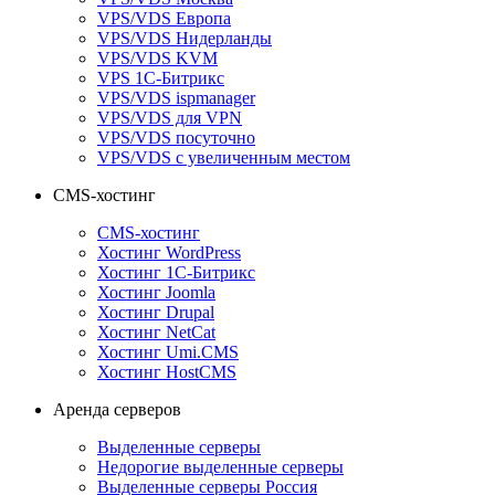
VPS/VDS Европа
VPS/VDS Нидерланды
VPS/VDS KVM
VPS 1С-Битрикс
VPS/VDS ispmanager
VPS/VDS для VPN
VPS/VDS посуточно
VPS/VDS с увеличенным местом
CMS-хостинг
CMS-хостинг
Хостинг WordPress
Хостинг 1С-Битрикс
Хостинг Joomla
Хостинг Drupal
Хостинг NetCat
Хостинг Umi.CMS
Хостинг HostCMS
Аренда серверов
Выделенные серверы
Недорогие выделенные серверы
Выделенные серверы Россия