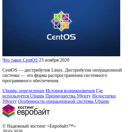
Что такое CentOS
23 ноября 2020
CentOS — дистрибутив Linux. Дистрибутив операционной
системы — это форма распространения системного
программного обеспечения.
Ubuntu: определение
История возникновения
Где
используется Ubuntu
Преимущества Убунту
Недостатки
Убунту
Особенности операционной системы Ubuntu
© Надежный хостинг «Евробайт™»
2010-2026