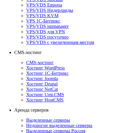
VPS/VDS Европа
VPS/VDS Нидерланды
VPS/VDS KVM
VPS 1С-Битрикс
VPS/VDS ispmanager
VPS/VDS для VPN
VPS/VDS посуточно
VPS/VDS с увеличенным местом
CMS-хостинг
CMS-хостинг
Хостинг WordPress
Хостинг 1С-Битрикс
Хостинг Joomla
Хостинг Drupal
Хостинг NetCat
Хостинг Umi.CMS
Хостинг HostCMS
Аренда серверов
Выделенные серверы
Недорогие выделенные серверы
Выделенные серверы Россия