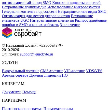
оптимизации сайта под SMO
Кнопки и виджеты соцсетей
Встраивание мультимедиа
Использование микроразметки
Генерация контента под соцсети
Нетрадиционные виды SMO
Оптимизация для мессенджеров и чатов
Встраивание
элементов UGC
Интерактивные элементы
Распространённые
ошибки в SMO и как их избежать
Заключение
© Надежный хостинг «Евробайт™»
2010-2026
Эл. почта:
support@eurobyte.ru
УСЛУГИ
Виртуальный хостинг
CMS-хостинг
VIP-хостинг
VDS/VPS
Аренда сервера
Домены
Лицензии ПО
КЛИЕНТАМ
Документы
Помощь
ПАРТНЕРАМ
Партнерская программа
Промоматериалы