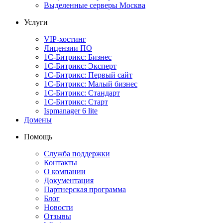
Выделенные серверы Москва
Услуги
VIP-хостинг
Лицензии ПО
1С-Битрикс: Бизнес
1С-Битрикс: Эксперт
1С-Битрикс: Первый сайт
1С-Битрикс: Малый бизнес
1С-Битрикс: Стандарт
1С-Битрикс: Старт
Ispmanager 6 lite
Домены
Помощь
Служба поддержки
Контакты
О компании
Документация
Партнерская программа
Блог
Новости
Отзывы