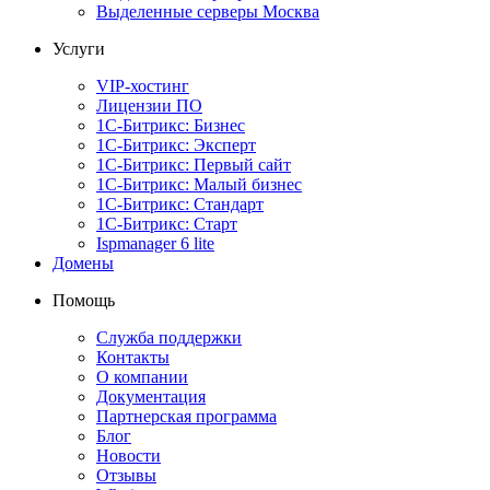
Выделенные серверы Москва
Услуги
VIP-хостинг
Лицензии ПО
1С-Битрикс: Бизнес
1С-Битрикс: Эксперт
1С-Битрикс: Первый сайт
1С-Битрикс: Малый бизнес
1С-Битрикс: Стандарт
1С-Битрикс: Старт
Ispmanager 6 lite
Домены
Помощь
Служба поддержки
Контакты
О компании
Документация
Партнерская программа
Блог
Новости
Отзывы