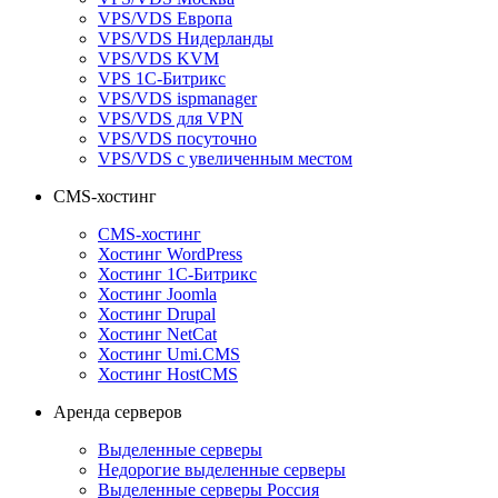
VPS/VDS Европа
VPS/VDS Нидерланды
VPS/VDS KVM
VPS 1С-Битрикс
VPS/VDS ispmanager
VPS/VDS для VPN
VPS/VDS посуточно
VPS/VDS с увеличенным местом
CMS-хостинг
CMS-хостинг
Хостинг WordPress
Хостинг 1С-Битрикс
Хостинг Joomla
Хостинг Drupal
Хостинг NetCat
Хостинг Umi.CMS
Хостинг HostCMS
Аренда серверов
Выделенные серверы
Недорогие выделенные серверы
Выделенные серверы Россия