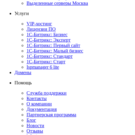
Выделенные серверы Москва
Услуги
VIP-хостинг
Лицензии ПО
1С-Битрикс: Бизнес
1С-Битрикс: Эксперт
1С-Битрикс: Первый сайт
1С-Битрикс: Малый бизнес
1С-Битрикс: Стандарт
1С-Битрикс: Старт
Ispmanager 6 lite
Домены
Помощь
Служба поддержки
Контакты
О компании
Документация
Партнерская программа
Блог
Новости
Отзывы