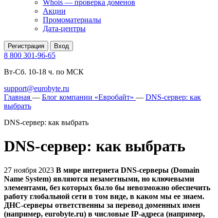
Whois — проверка доменов
Акции
Промоматериалы
Дата-центры
Регистрация
Вход
8 800 301-96-65
Вт-Сб. 10-18 ч. по МСК
support@eurobyte.ru
Главная
—
Блог компании «Евробайт»
—
DNS-сервер: как
выбрать
DNS-сервер: как выбрать
DNS-сервер: как выбрать
27 ноября 2023
В мире интернета DNS-серверы (Domain
Name System) являются незаметными, но ключевыми
элементами, без которых было бы невозможно обеспечить
работу глобальной сети в том виде, в каком мы ее знаем.
ДНС-серверы ответственны за перевод доменных имен
(например, eurobyte.ru) в числовые IP-адреса (например,