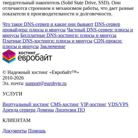
твердотельный накопитель (Solid State Drive, SSD). Они
отличаются строением и механизмом работы, что дает разные
показатели в производительности и долговечности.
Что такое DNS-сервер и какие они бывают
DNS-сервер
провайдера: плюсы и минусы
Частный DNS-сервер: плюсы и
минусы
Бесплатные DNS-хостинги: плюсы и минусы
Платные DNS-хостинги: плюсы и минусы
CDN-прокси:
плюсы и минусы
Заключение
© Надежный хостинг «Евробайт™»
2010-2026
Эл. почта:
support@eurobyte.ru
УСЛУГИ
Виртуальный хостинг
CMS-хостинг
VIP-хостинг
VDS/VPS
Аренда сервера
Домены
Лицензии ПО
КЛИЕНТАМ
Документы
Помощь