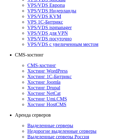
VPS/VDS Европа
VPS/VDS Нидерланды
VPS/VDS KVM
VPS 1С-Битрикс
VPS/VDS ispmanager
VPS/VDS для VPN
VPS/VDS посуточно
VPS/VDS с увеличенным местом
CMS-хостинг
CMS-хостинг
Хостинг WordPress
Хостинг 1С-Битрикс
Хостинг Joomla
Хостинг Drupal
Хостинг NetCat
Хостинг Umi.CMS
Хостинг HostCMS
Аренда серверов
Выделенные серверы
Недорогие выделенные серверы
Выделенные серверы Россия