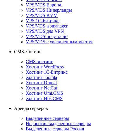
VPS/VDS Европа
VPS/VDS Нидерланды
VPS/VDS KVM
VPS 1С-Битрикс
VPS/VDS ispmanager
VPS/VDS для VPN
VPS/VDS посуточно
VPS/VDS с увеличенным местом
CMS-хостинг
CMS-хостинг
Хостинг WordPress
Хостинг 1С-Битрикс
Хостинг Joomla
Хостинг Drupal
Хостинг NetCat
Хостинг Umi.CMS
Хостинг HostCMS
Аренда серверов
Выделенные серверы
Недорогие выделенные серверы
Выделенные серверы Россия