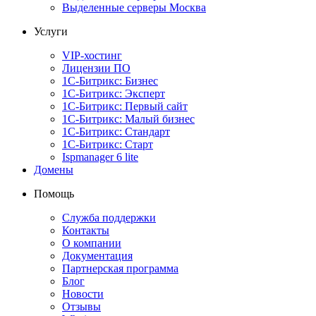
Выделенные серверы Москва
Услуги
VIP-хостинг
Лицензии ПО
1С-Битрикс: Бизнес
1С-Битрикс: Эксперт
1С-Битрикс: Первый сайт
1С-Битрикс: Малый бизнес
1С-Битрикс: Стандарт
1С-Битрикс: Старт
Ispmanager 6 lite
Домены
Помощь
Служба поддержки
Контакты
О компании
Документация
Партнерская программа
Блог
Новости
Отзывы