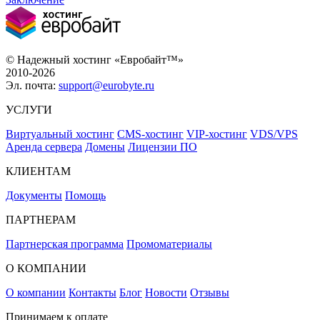
© Надежный хостинг «Евробайт™»
2010-2026
Эл. почта:
support@eurobyte.ru
УСЛУГИ
Виртуальный хостинг
CMS-хостинг
VIP-хостинг
VDS/VPS
Аренда сервера
Домены
Лицензии ПО
КЛИЕНТАМ
Документы
Помощь
ПАРТНЕРАМ
Партнерская программа
Промоматериалы
О КОМПАНИИ
О компании
Контакты
Блог
Новости
Отзывы
Принимаем к оплате