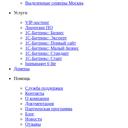
Выделенные серверы Москва
Услуги
VIP-хостинг
Лицензии ПО
1С-Битрикс: Бизнес
1С-Битрикс: Эксперт
1С-Битрикс: Первый сайт
1С-Битрикс: Малый бизнес
1С-Битрикс: Стандарт
1С-Битрикс: Старт
Ispmanager 6 lite
Домены
Помощь
Служба поддержки
Контакты
О компании
Документация
Партнерская программа
Блог
Новости
Отзывы