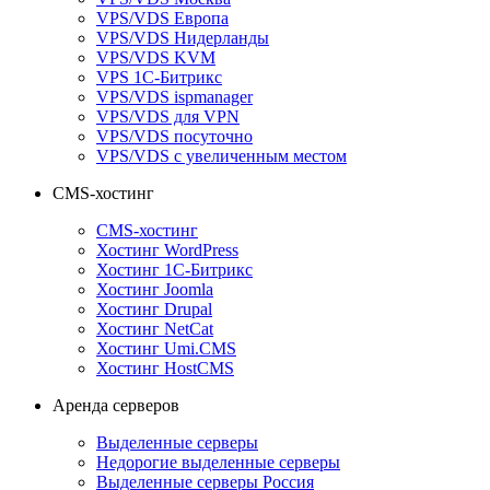
VPS/VDS Европа
VPS/VDS Нидерланды
VPS/VDS KVM
VPS 1С-Битрикс
VPS/VDS ispmanager
VPS/VDS для VPN
VPS/VDS посуточно
VPS/VDS с увеличенным местом
CMS-хостинг
CMS-хостинг
Хостинг WordPress
Хостинг 1С-Битрикс
Хостинг Joomla
Хостинг Drupal
Хостинг NetCat
Хостинг Umi.CMS
Хостинг HostCMS
Аренда серверов
Выделенные серверы
Недорогие выделенные серверы
Выделенные серверы Россия