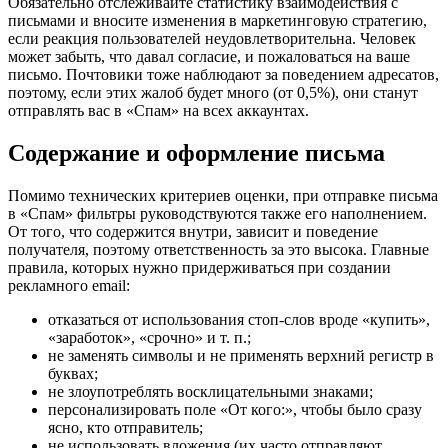
Обязательно отслеживайте статистику взаимодействия с
письмами и вносите изменения в маркетинговую стратегию,
если реакция пользователей неудовлетворительна. Человек
может забыть, что давал согласие, и пожаловаться на ваше
письмо. Почтовики тоже наблюдают за поведением адресатов,
поэтому, если этих жалоб будет много (от 0,5%), они станут
отправлять вас в «Спам» на всех аккаунтах.
Содержание и оформление письма
Помимо технических критериев оценки, при отправке письма
в «Спам» фильтры руководствуются также его наполнением.
От того, что содержится внутри, зависит и поведение
получателя, поэтому ответственность за это высока. Главные
правила, которых нужно придерживаться при создании
рекламного email:
отказаться от использования стоп-слов вроде «купить»,
«заработок», «срочно» и т. п.;
не заменять символы и не применять верхний регистр в
буквах;
не злоупотреблять восклицательными знаками;
персонализировать поле «От кого:», чтобы было сразу
ясно, кто отправитель;
не использовать вложения (их часто отправляют