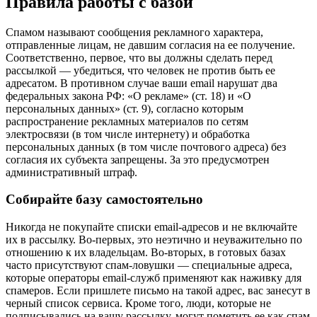
Правила работы с базой
Спамом называют сообщения рекламного характера,
отправленные лицам, не давшим согласия на ее получение.
Соответственно, первое, что вы должны сделать перед
рассылкой — убедиться, что человек не против быть ее
адресатом. В противном случае ваши email нарушат два
федеральных закона РФ: «О рекламе» (ст. 18) и «О
персональных данных» (ст. 9), согласно которым
распространение рекламных материалов по сетям
электросвязи (в том числе интернету) и обработка
персональных данных (в том числе почтового адреса) без
согласия их субъекта запрещены. За это предусмотрен
административный штраф.
Собирайте базу самостоятельно
Никогда не покупайте списки email-адресов и не включайте
их в рассылку. Во-первых, это неэтично и неуважительно по
отношению к их владельцам. Во-вторых, в готовых базах
часто присутствуют спам-ловушки — специальные адреса,
которые операторы email-служб применяют как наживку для
спамеров. Если пришлете письмо на такой адрес, вас занесут в
черный список сервиса. Кроме того, люди, которые не
подписывались на вашу рассылку, могут пометить ее как спам