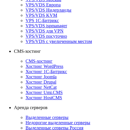
VPS/VDS Европа
VPS/VDS Нидерланды
VPS/VDS KVM
VPS 1С-Битрикс
VPS/VDS ispmanager
VPS/VDS для VPN
VPS/VDS посуточно
VPS/VDS с увеличенным местом
CMS-хостинг
CMS-хостинг
Хостинг WordPress
Хостинг 1С-Битрикс
Хостинг Joomla
Хостинг Drupal
Хостинг NetCat
Хостинг Umi.CMS
Хостинг HostCMS
Аренда серверов
Выделенные серверы
Недорогие выделенные серверы
Выделенные серверы Россия