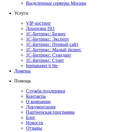
Выделенные серверы Москва
Услуги
VIP-хостинг
Лицензии ПО
1С-Битрикс: Бизнес
1С-Битрикс: Эксперт
1С-Битрикс: Первый сайт
1С-Битрикс: Малый бизнес
1С-Битрикс: Стандарт
1С-Битрикс: Старт
Ispmanager 6 lite
Домены
Помощь
Служба поддержки
Контакты
О компании
Документация
Партнерская программа
Блог
Новости
Отзывы