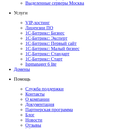
Выделенные серверы Москва
Услуги
VIP-хостинг
Лицензии ПО
1С-Битрикс: Бизнес
1С-Битрикс: Эксперт
1С-Битрикс: Первый сайт
1С-Битрикс: Малый бизнес
1С-Битрикс: Стандарт
1С-Битрикс: Старт
Ispmanager 6 lite
Домены
Помощь
Служба поддержки
Контакты
О компании
Документация
Партнерская программа
Блог
Новости
Отзывы