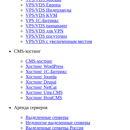
VPS/VDS Европа
VPS/VDS Нидерланды
VPS/VDS KVM
VPS 1С-Битрикс
VPS/VDS ispmanager
VPS/VDS для VPN
VPS/VDS посуточно
VPS/VDS с увеличенным местом
CMS-хостинг
CMS-хостинг
Хостинг WordPress
Хостинг 1С-Битрикс
Хостинг Joomla
Хостинг Drupal
Хостинг NetCat
Хостинг Umi.CMS
Хостинг HostCMS
Аренда серверов
Выделенные серверы
Недорогие выделенные серверы
Выделенные серверы Россия