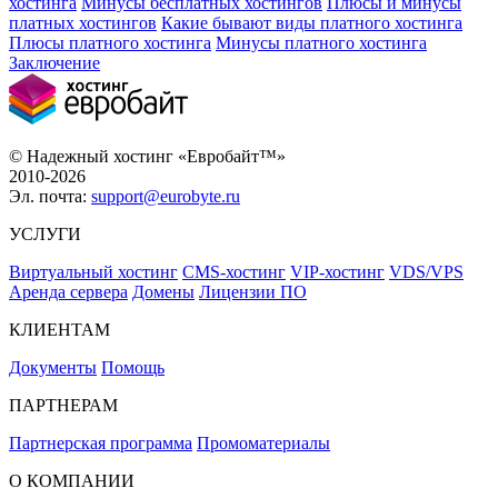
хостинга
Минусы бесплатных хостингов
Плюсы и минусы
платных хостингов
Какие бывают виды платного хостинга
Плюсы платного хостинга
Минусы платного хостинга
Заключение
© Надежный хостинг «Евробайт™»
2010-2026
Эл. почта:
support@eurobyte.ru
УСЛУГИ
Виртуальный хостинг
CMS-хостинг
VIP-хостинг
VDS/VPS
Аренда сервера
Домены
Лицензии ПО
КЛИЕНТАМ
Документы
Помощь
ПАРТНЕРАМ
Партнерская программа
Промоматериалы
О КОМПАНИИ