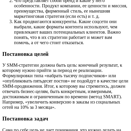
Что представляет собой бренд и какие у него
особенности. Продукт компании, ее ценности и миссия,
преимущества, фирменный стиль, ее нынешняя
маркетинговая стратегия (если есть) и т. д.
Как продвигаются конкуренты. Какие соцсети они
выбрали, какие форматы контента используют, чем
привлекают ваших потенциальных клиентов. Важно
понять, что в их стратегии работает и может вам
помочь, а от чего стоит отказаться.
Постановка целей
У SMM-стратегии должна быть цель: конечный результат, к
которому нужно прийти за период ее реализации.
Формулировки типа «набрать тысячу подписчиков» или
«опубликовать пятьдесят постов» не подойдут в качестве цели
SMM-продвижения. Итог, к которому вы стремитесь, должен
отвечать бизнес-целям, быть конкретным, измеримым,
достижимым и ограниченным по времени (метод SMART).
Например, «увеличить конверсию в заказы из социальных
сетей на 10% за 3 месяца».
Постановка задач
Сама по себе цель не дает понимания, что нужно делать на