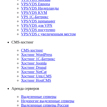
VPS/VDS Европа
VPS/VDS Нидерланды
VPS/VDS KVM
VPS 1С-Битрикс
VPS/VDS ispmanager
VPS/VDS для VPN
VPS/VDS посуточно
VPS/VDS с увеличенным местом
CMS-хостинг
CMS-хостинг
Хостинг WordPress
Хостинг 1С-Битрикс
Хостинг Joomla
Хостинг Drupal
Хостинг NetCat
Хостинг Umi.CMS
Хостинг HostCMS
Аренда серверов
Выделенные серверы
Недорогие выделенные серверы
Выделенные серверы Россия