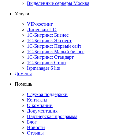
Выделенные серверы Москва
Услуги
VIP-хостинг
Лицензии ПО
1С-Битрикс: Бизнес
1С-Битрикс: Эксперт
1С-Битрикс: Первый сайт
1С-Битрикс: Малый бизнес
1С-Битрикс: Стандарт
1С-Битрикс: Старт
Ispmanager 6 lite
Домены
Помощь
Служба поддержки
Контакты
О компании
Документация
Партнерская программа
Блог
Новости
Отзывы