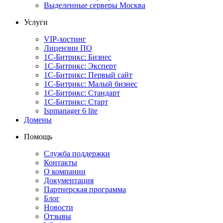
Выделенные серверы Москва
Услуги
VIP-хостинг
Лицензии ПО
1С-Битрикс: Бизнес
1С-Битрикс: Эксперт
1С-Битрикс: Первый сайт
1С-Битрикс: Малый бизнес
1С-Битрикс: Стандарт
1С-Битрикс: Старт
Ispmanager 6 lite
Домены
Помощь
Служба поддержки
Контакты
О компании
Документация
Партнерская программа
Блог
Новости
Отзывы