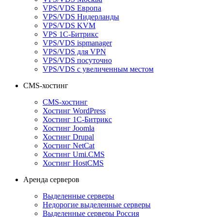
VPS/VDS Европа
VPS/VDS Нидерланды
VPS/VDS KVM
VPS 1С-Битрикс
VPS/VDS ispmanager
VPS/VDS для VPN
VPS/VDS посуточно
VPS/VDS с увеличенным местом
CMS-хостинг
CMS-хостинг
Хостинг WordPress
Хостинг 1С-Битрикс
Хостинг Joomla
Хостинг Drupal
Хостинг NetCat
Хостинг Umi.CMS
Хостинг HostCMS
Аренда серверов
Выделенные серверы
Недорогие выделенные серверы
Выделенные серверы Россия