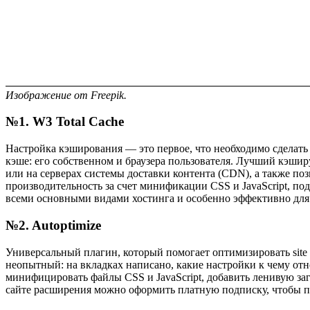
Изображение от Freepik.
№1. W3 Total Cache
Настройка кэширования — это первое, что необходимо сделать 
кэше: его собственном и браузера пользователя. Лучший кэшир
или на серверах системы доставки контента (CDN), а также по
производительность за счет минификации CSS и JavaScript, по
всеми основными видами хостинга и особенно эффективно дл
№2. Autoptimize
Универсальный плагин, который помогает оптимизировать site
неопытный: на вкладках написано, какие настройки к чему отн
минифицировать файлы CSS и JavaScript, добавить ленивую за
сайте расширения можно оформить платную подписку, чтобы п