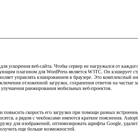
для ускорения веб-сайта. Чтобы сервер не нагружался от каждог
ующим плагином для WordPress является W3TC. Он кэширует стра
зволяет управлять кэшированием в браузере. Это комплексный и
дключения отложенной загрузки, сохранения ответов на частые з
я улучшения ранжирования мобильных веб-проектов.
 и повысить скорость его загрузки при помощи разных встроенн
осятся, а рядом с чекбоксами имеются краткие пояснения. Autop
грузку для изображений, оптимизировать шрифты Google, удалит
олучить еще больше возможностей.