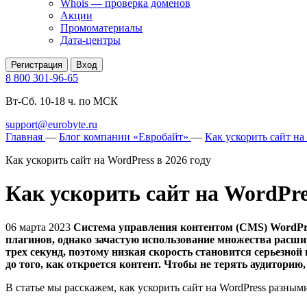
Whois — проверка доменов
Акции
Промоматериалы
Дата-центры
Регистрация
Вход
8 800 301-96-65
Вт-Сб. 10-18 ч. по МСК
support@eurobyte.ru
Главная
—
Блог компании «Евробайт»
—
Как ускорить сайт на
Как ускорить сайт на WordPress в 2026 году
Как ускорить сайт на WordPres
06 марта 2023
Система управления контентом (CMS) WordPre
плагинов, однако зачастую использование множества расш
трех секунд, поэтому низкая скорость становится серьезно
до того, как откроется контент. Чтобы не терять аудиторию
В статье мы расскажем, как ускорить сайт на WordPress разны