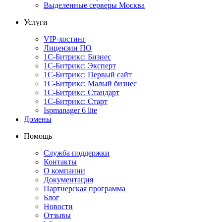
Выделенные серверы Москва
Услуги
VIP-хостинг
Лицензии ПО
1С-Битрикс: Бизнес
1С-Битрикс: Эксперт
1С-Битрикс: Первый сайт
1С-Битрикс: Малый бизнес
1С-Битрикс: Стандарт
1С-Битрикс: Старт
Ispmanager 6 lite
Домены
Помощь
Служба поддержки
Контакты
О компании
Документация
Партнерская программа
Блог
Новости
Отзывы