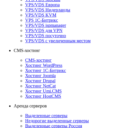
VPS/VDS Европа
VPS/VDS Нидерланды
VPS/VDS KVM
VPS 1С-Битрикс
VPS/VDS ispmanager
VPS/VDS для VPN
VPS/VDS посуточно
VPS/VDS с увеличенным местом
CMS-хостинг
CMS-хостинг
Хостинг WordPress
Хостинг 1С-Битрикс
Хостинг Joomla
Хостинг Drupal
Хостинг NetCat
Хостинг Umi.CMS
Хостинг HostCMS
Аренда серверов
Выделенные серверы
Недорогие выделенные серверы
Выделенные серверы Россия