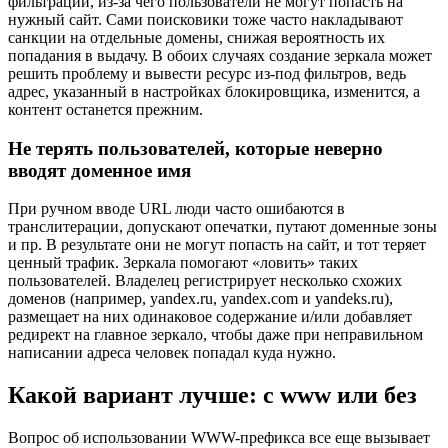
фильтрации, из-за чего пользователи не могут попасть на
нужный сайт. Сами поисковики тоже часто накладывают
санкции на отдельные домены, снижая вероятность их
попадания в выдачу. В обоих случаях создание зеркала может
решить проблему и вывести ресурс из-под фильтров, ведь
адрес, указанный в настройках блокировщика, изменится, а
контент останется прежним.
Не терять пользователей, которые неверно
вводят доменное имя
При ручном вводе URL люди часто ошибаются в
транслитерации, допускают опечатки, путают доменные зоны
и пр. В результате они не могут попасть на сайт, и тот теряет
ценный трафик. Зеркала помогают «ловить» таких
пользователей. Владелец регистрирует несколько схожих
доменов (например, yandex.ru, yandex.com и yandeks.ru),
размещает на них одинаковое содержание и/или добавляет
редирект на главное зеркало, чтобы даже при неправильном
написании адреса человек попадал куда нужно.
Какой вариант лучше: с www или без
Вопрос об использовании WWW-префикса все еще вызывает