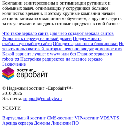
Компании заинтересованы в оптимизации рутинных и
объемных задач, отнимающих у сотрудников большое
количество времени. Поэтому крупные компании начали
активно заниматься машинным обучением, а другие следить
за их успехами и внедрять готовые продукты в свой бизнес.
Что такое зеркало сайта
Для чего создают зеркала сайтов
Упростить переезд на новый домен
Поддерживать
стабильную работу сайта
Обходить фильтры и блокировки
Не
терять пользователей, которые неверно вводят доменное имя
Какой вариант лучше: с www или без
Главное зеркало в
robots.txt
Настройка редиректов на главное зеркало
Заключение
© Надежный хостинг «Евробайт™»
2010-2026
Эл. почта:
support@eurobyte.ru
УСЛУГИ
Виртуальный хостинг
CMS-хостинг
VIP-хостинг
VDS/VPS
Аренда сервера
Домены
Лицензии ПО