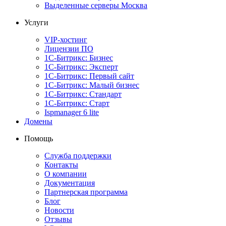
Выделенные серверы Москва
Услуги
VIP-хостинг
Лицензии ПО
1С-Битрикс: Бизнес
1С-Битрикс: Эксперт
1С-Битрикс: Первый сайт
1С-Битрикс: Малый бизнес
1С-Битрикс: Стандарт
1С-Битрикс: Старт
Ispmanager 6 lite
Домены
Помощь
Служба поддержки
Контакты
О компании
Документация
Партнерская программа
Блог
Новости
Отзывы