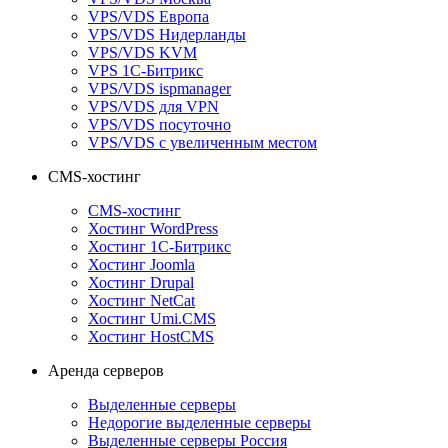
VPS/VDS Европа
VPS/VDS Нидерланды
VPS/VDS KVM
VPS 1С-Битрикс
VPS/VDS ispmanager
VPS/VDS для VPN
VPS/VDS посуточно
VPS/VDS с увеличенным местом
CMS-хостинг
CMS-хостинг
Хостинг WordPress
Хостинг 1С-Битрикс
Хостинг Joomla
Хостинг Drupal
Хостинг NetCat
Хостинг Umi.CMS
Хостинг HostCMS
Аренда серверов
Выделенные серверы
Недорогие выделенные серверы
Выделенные серверы Россия