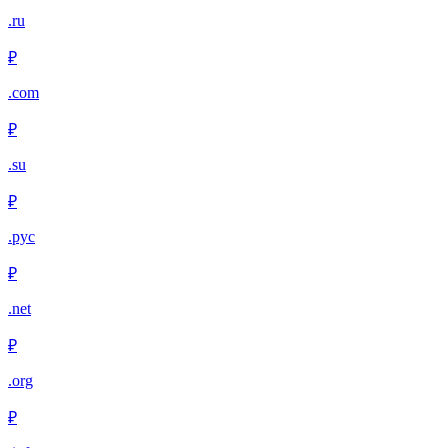
.ru
₽
.com
₽
.su
₽
.рус
₽
.net
₽
.org
₽