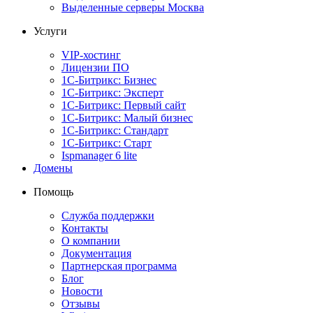
Выделенные серверы Москва
Услуги
VIP-хостинг
Лицензии ПО
1С-Битрикс: Бизнес
1С-Битрикс: Эксперт
1С-Битрикс: Первый сайт
1С-Битрикс: Малый бизнес
1С-Битрикс: Стандарт
1С-Битрикс: Старт
Ispmanager 6 lite
Домены
Помощь
Служба поддержки
Контакты
О компании
Документация
Партнерская программа
Блог
Новости
Отзывы