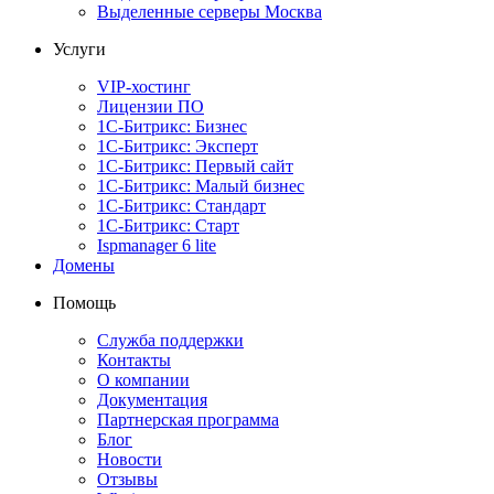
Выделенные серверы Москва
Услуги
VIP-хостинг
Лицензии ПО
1С-Битрикс: Бизнес
1С-Битрикс: Эксперт
1С-Битрикс: Первый сайт
1С-Битрикс: Малый бизнес
1С-Битрикс: Стандарт
1С-Битрикс: Старт
Ispmanager 6 lite
Домены
Помощь
Служба поддержки
Контакты
О компании
Документация
Партнерская программа
Блог
Новости
Отзывы