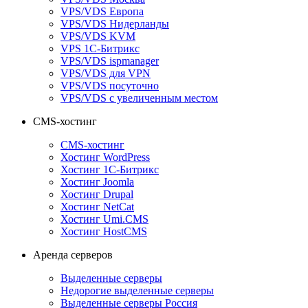
VPS/VDS Европа
VPS/VDS Нидерланды
VPS/VDS KVM
VPS 1С-Битрикс
VPS/VDS ispmanager
VPS/VDS для VPN
VPS/VDS посуточно
VPS/VDS с увеличенным местом
CMS-хостинг
CMS-хостинг
Хостинг WordPress
Хостинг 1С-Битрикс
Хостинг Joomla
Хостинг Drupal
Хостинг NetCat
Хостинг Umi.CMS
Хостинг HostCMS
Аренда серверов
Выделенные серверы
Недорогие выделенные серверы
Выделенные серверы Россия