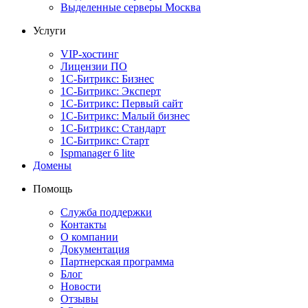
Выделенные серверы Москва
Услуги
VIP-хостинг
Лицензии ПО
1С-Битрикс: Бизнес
1С-Битрикс: Эксперт
1С-Битрикс: Первый сайт
1С-Битрикс: Малый бизнес
1С-Битрикс: Стандарт
1С-Битрикс: Старт
Ispmanager 6 lite
Домены
Помощь
Служба поддержки
Контакты
О компании
Документация
Партнерская программа
Блог
Новости
Отзывы