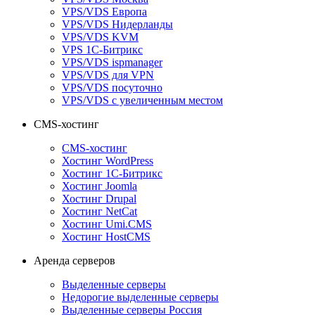
VPS/VDS Европа
VPS/VDS Нидерланды
VPS/VDS KVM
VPS 1С-Битрикс
VPS/VDS ispmanager
VPS/VDS для VPN
VPS/VDS посуточно
VPS/VDS с увеличенным местом
CMS-хостинг
CMS-хостинг
Хостинг WordPress
Хостинг 1С-Битрикс
Хостинг Joomla
Хостинг Drupal
Хостинг NetCat
Хостинг Umi.CMS
Хостинг HostCMS
Аренда серверов
Выделенные серверы
Недорогие выделенные серверы
Выделенные серверы Россия