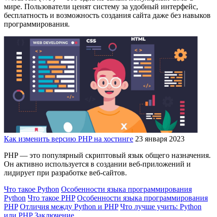
мире. Пользователи ценят систему за удобный интерфейс,
бесплатность и возможность создания сайта даже без навыков
программирования.
Как изменить версию PHP на хостинге
23 января 2023
PHP — это популярный скриптовый язык общего назначения.
Он активно используется в создании веб-приложений и
лидирует при разработке веб-сайтов.
Что такое Python
Особенности языка программирования
Python
Что такое PHP
Особенности языка программирования
PHP
Отличия между Python и PHP
Что лучше учить: Python
или PHP
Заключение