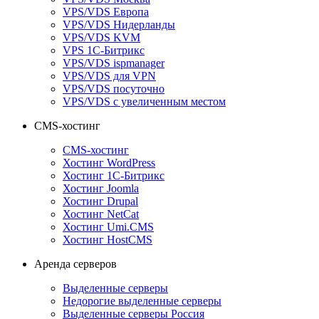
VPS/VDS Европа
VPS/VDS Нидерланды
VPS/VDS KVM
VPS 1С-Битрикс
VPS/VDS ispmanager
VPS/VDS для VPN
VPS/VDS посуточно
VPS/VDS с увеличенным местом
CMS-хостинг
CMS-хостинг
Хостинг WordPress
Хостинг 1С-Битрикс
Хостинг Joomla
Хостинг Drupal
Хостинг NetCat
Хостинг Umi.CMS
Хостинг HostCMS
Аренда серверов
Выделенные серверы
Недорогие выделенные серверы
Выделенные серверы Россия