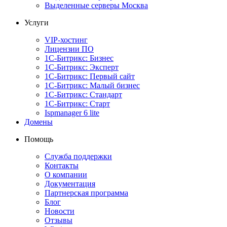
Выделенные серверы Москва
Услуги
VIP-хостинг
Лицензии ПО
1С-Битрикс: Бизнес
1С-Битрикс: Эксперт
1С-Битрикс: Первый сайт
1С-Битрикс: Малый бизнес
1С-Битрикс: Стандарт
1С-Битрикс: Старт
Ispmanager 6 lite
Домены
Помощь
Служба поддержки
Контакты
О компании
Документация
Партнерская программа
Блог
Новости
Отзывы