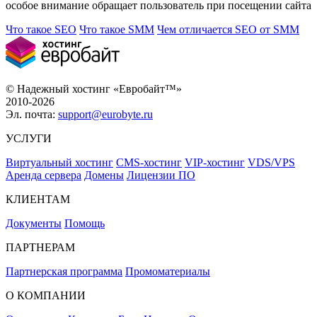
особое внимание обращает пользователь при посещении сайта
Что такое SEO
Что такое SMM
Чем отличается SEO от SMM
© Надежный хостинг «Евробайт™»
2010-2026
Эл. почта:
support@eurobyte.ru
УСЛУГИ
Виртуальный хостинг
CMS-хостинг
VIP-хостинг
VDS/VPS
Аренда сервера
Домены
Лицензии ПО
КЛИЕНТАМ
Документы
Помощь
ПАРТНЕРАМ
Партнерская программа
Промоматериалы
О КОМПАНИИ