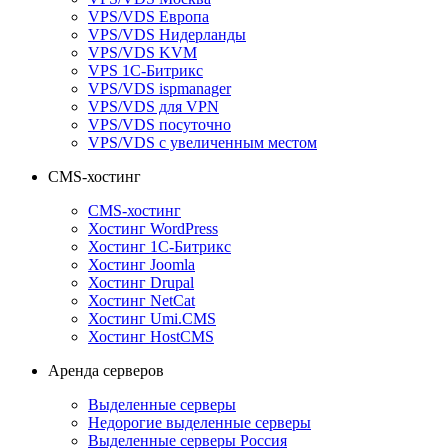
VPS/VDS Европа
VPS/VDS Нидерланды
VPS/VDS KVM
VPS 1С-Битрикс
VPS/VDS ispmanager
VPS/VDS для VPN
VPS/VDS посуточно
VPS/VDS с увеличенным местом
CMS-хостинг
CMS-хостинг
Хостинг WordPress
Хостинг 1С-Битрикс
Хостинг Joomla
Хостинг Drupal
Хостинг NetCat
Хостинг Umi.CMS
Хостинг HostCMS
Аренда серверов
Выделенные серверы
Недорогие выделенные серверы
Выделенные серверы Россия