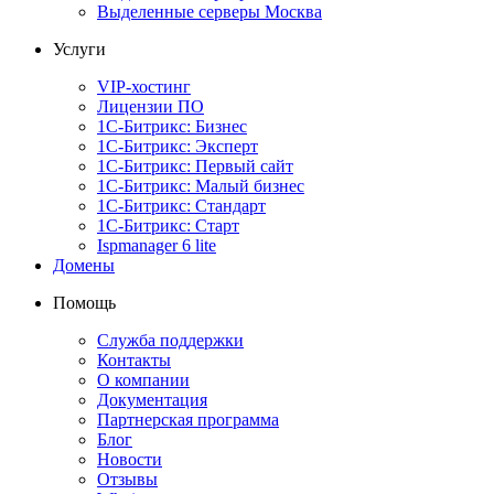
Выделенные серверы Москва
Услуги
VIP-хостинг
Лицензии ПО
1С-Битрикс: Бизнес
1С-Битрикс: Эксперт
1С-Битрикс: Первый сайт
1С-Битрикс: Малый бизнес
1С-Битрикс: Стандарт
1С-Битрикс: Старт
Ispmanager 6 lite
Домены
Помощь
Служба поддержки
Контакты
О компании
Документация
Партнерская программа
Блог
Новости
Отзывы