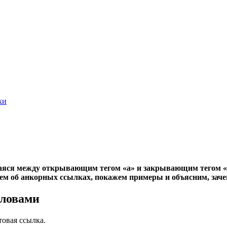
ки
яся между открывающим тегом «a»‎ и закрывающим тегом «/a
м об анкорных ссылках, покажем примеры и объясним, заче
словами
товая ссылка.