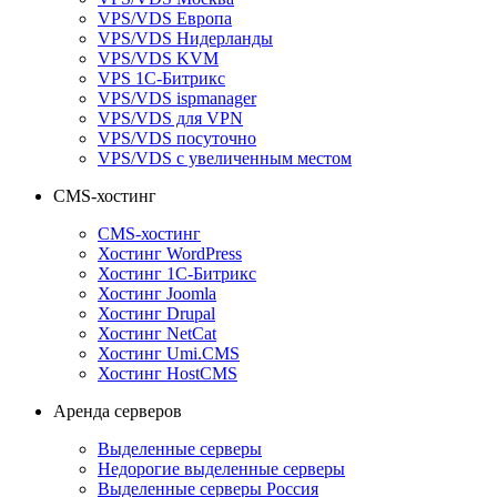
VPS/VDS Европа
VPS/VDS Нидерланды
VPS/VDS KVM
VPS 1С-Битрикс
VPS/VDS ispmanager
VPS/VDS для VPN
VPS/VDS посуточно
VPS/VDS с увеличенным местом
CMS-хостинг
CMS-хостинг
Хостинг WordPress
Хостинг 1С-Битрикс
Хостинг Joomla
Хостинг Drupal
Хостинг NetCat
Хостинг Umi.CMS
Хостинг HostCMS
Аренда серверов
Выделенные серверы
Недорогие выделенные серверы
Выделенные серверы Россия