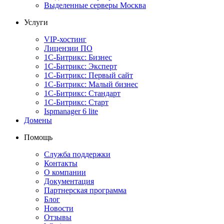
Выделенные серверы Москва
Услуги
VIP-хостинг
Лицензии ПО
1С-Битрикс: Бизнес
1С-Битрикс: Эксперт
1С-Битрикс: Первый сайт
1С-Битрикс: Малый бизнес
1С-Битрикс: Стандарт
1С-Битрикс: Старт
Ispmanager 6 lite
Домены
Помощь
Служба поддержки
Контакты
О компании
Документация
Партнерская программа
Блог
Новости
Отзывы