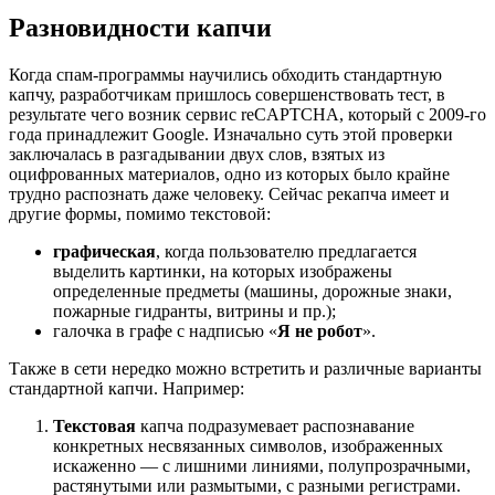
Разновидности капчи
Когда спам-программы научились обходить стандартную
капчу, разработчикам пришлось совершенствовать тест, в
результате чего возник сервис reCAPTCHA, который с 2009-го
года принадлежит Google. Изначально суть этой проверки
заключалась в разгадывании двух слов, взятых из
оцифрованных материалов, одно из которых было крайне
трудно распознать даже человеку. Сейчас рекапча имеет и
другие формы, помимо текстовой:
графическая
, когда пользователю предлагается
выделить картинки, на которых изображены
определенные предметы (машины, дорожные знаки,
пожарные гидранты, витрины и пр.);
галочка в графе с надписью «
Я не робот
».
Также в сети нередко можно встретить и различные варианты
стандартной капчи. Например:
Текстовая
капча подразумевает распознавание
конкретных несвязанных символов, изображенных
искаженно — с лишними линиями, полупрозрачными,
растянутыми или размытыми, с разными регистрами.