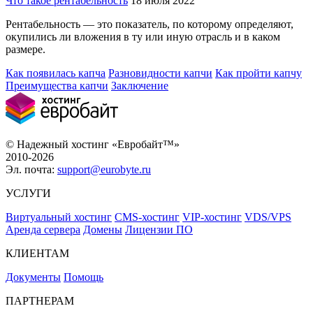
Что такое рентабельность
18 июля 2022
Рентабельность — это показатель, по которому определяют,
окупились ли вложения в ту или иную отрасль и в каком
размере.
Как появилась капча
Разновидности капчи
Как пройти капчу
Преимущества капчи
Заключение
© Надежный хостинг «Евробайт™»
2010-2026
Эл. почта:
support@eurobyte.ru
УСЛУГИ
Виртуальный хостинг
CMS-хостинг
VIP-хостинг
VDS/VPS
Аренда сервера
Домены
Лицензии ПО
КЛИЕНТАМ
Документы
Помощь
ПАРТНЕРАМ