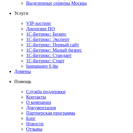
Выделенные серверы Москва
Услуги
VIP-хостинг
Лицензии ПО
1С-Битрикс: Бизнес
1С-Битрикс: Эксперт
1С-Битрикс: Первый сайт
1С-Битрикс: Малый бизнес
1С-Битрикс: Стандарт
1С-Битрикс: Старт
Ispmanager 6 lite
Домены
Помощь
Служба поддержки
Контакты
О компании
Документация
Партнерская программа
Блог
Новости
Отзывы