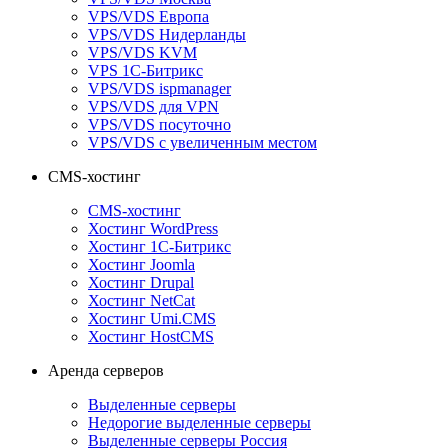
VPS/VDS Европа
VPS/VDS Нидерланды
VPS/VDS KVM
VPS 1С-Битрикс
VPS/VDS ispmanager
VPS/VDS для VPN
VPS/VDS посуточно
VPS/VDS с увеличенным местом
CMS-хостинг
CMS-хостинг
Хостинг WordPress
Хостинг 1С-Битрикс
Хостинг Joomla
Хостинг Drupal
Хостинг NetCat
Хостинг Umi.CMS
Хостинг HostCMS
Аренда серверов
Выделенные серверы
Недорогие выделенные серверы
Выделенные серверы Россия