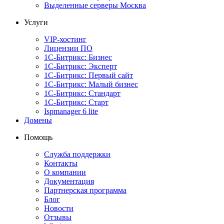
Выделенные серверы Москва
Услуги
VIP-хостинг
Лицензии ПО
1С-Битрикс: Бизнес
1С-Битрикс: Эксперт
1С-Битрикс: Первый сайт
1С-Битрикс: Малый бизнес
1С-Битрикс: Стандарт
1С-Битрикс: Старт
Ispmanager 6 lite
Домены
Помощь
Служба поддержки
Контакты
О компании
Документация
Партнерская программа
Блог
Новости
Отзывы