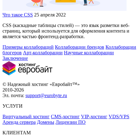
Что такое CSS
25 апреля 2022
CSS (каскадные таблицы стилей) — это язык разметки веб-
страниц, который используется для оформления контента и
является частью фронтенд-разработки.
Примеры коллабораций
Коллаборации брендов
Коллаборации
блогеров
Арт-коллаборации
Научные коллаборации
Заключение
© Надежный хостинг «Евробайт™»
2010-2026
Эл. почта:
support@eurobyte.ru
УСЛУГИ
Виртуальный хостинг
CMS-хостинг
VIP-хостинг
VDS/VPS
Аренда сервера
Домены
Лицензии ПО
КЛИЕНТАМ