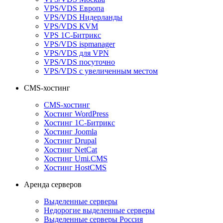
VPS/VDS Европа
VPS/VDS Нидерланды
VPS/VDS KVM
VPS 1С-Битрикс
VPS/VDS ispmanager
VPS/VDS для VPN
VPS/VDS посуточно
VPS/VDS с увеличенным местом
CMS-хостинг
CMS-хостинг
Хостинг WordPress
Хостинг 1С-Битрикс
Хостинг Joomla
Хостинг Drupal
Хостинг NetCat
Хостинг Umi.CMS
Хостинг HostCMS
Аренда серверов
Выделенные серверы
Недорогие выделенные серверы
Выделенные серверы Россия