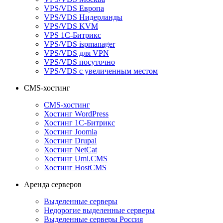
VPS/VDS Европа
VPS/VDS Нидерланды
VPS/VDS KVM
VPS 1С-Битрикс
VPS/VDS ispmanager
VPS/VDS для VPN
VPS/VDS посуточно
VPS/VDS с увеличенным местом
CMS-хостинг
CMS-хостинг
Хостинг WordPress
Хостинг 1С-Битрикс
Хостинг Joomla
Хостинг Drupal
Хостинг NetCat
Хостинг Umi.CMS
Хостинг HostCMS
Аренда серверов
Выделенные серверы
Недорогие выделенные серверы
Выделенные серверы Россия