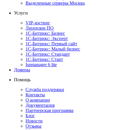
Выделенные серверы Москва
Услуги
VIP-хостинг
Лицензии ПО
1С-Битрикс: Бизнес
1С-Битрикс: Эксперт
1С-Битрикс: Первый сайт
1С-Битрикс: Малый бизнес
1С-Битрикс: Стандарт
1С-Битрикс: Старт
Ispmanager 6 lite
Домены
Помощь
Служба поддержки
Контакты
О компании
Документация
Партнерская программа
Блог
Новости
Отзывы