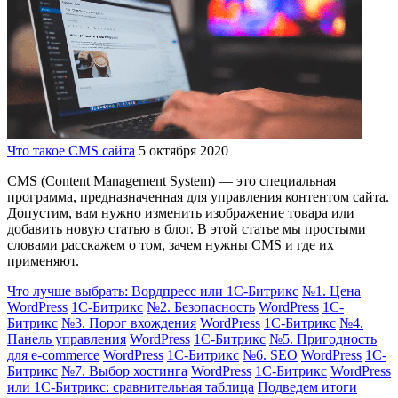
Что такое CMS сайта
5 октября 2020
CMS (Content Management System) — это специальная
программа, предназначенная для управления контентом сайта.
Допустим, вам нужно изменить изображение товара или
добавить новую статью в блог. В этой статье мы простыми
словами расскажем о том, зачем нужны CMS и где их
применяют.
Что лучше выбрать: Вордпресс или 1С-Битрикс
№1. Цена
WordPress
1С-Битрикс
№2. Безопасность
WordPress
1С-
Битрикс
№3. Порог вхождения
WordPress
1С-Битрикс
№4.
Панель управления
WordPress
1С-Битрикс
№5. Пригодность
для e-commerce
WordPress
1С-Битрикс
№6. SEO
WordPress
1С-
Битрикс
№7. Выбор хостинга
WordPress
1С-Битрикс
WordPress
или 1С-Битрикс: сравнительная таблица
Подведем итоги