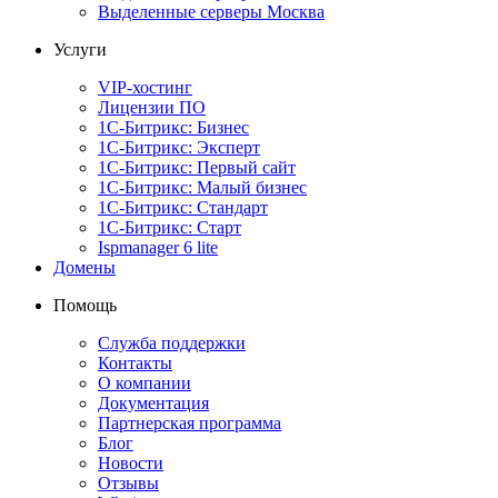
Выделенные серверы Москва
Услуги
VIP-хостинг
Лицензии ПО
1С-Битрикс: Бизнес
1С-Битрикс: Эксперт
1С-Битрикс: Первый сайт
1С-Битрикс: Малый бизнес
1С-Битрикс: Стандарт
1С-Битрикс: Старт
Ispmanager 6 lite
Домены
Помощь
Служба поддержки
Контакты
О компании
Документация
Партнерская программа
Блог
Новости
Отзывы