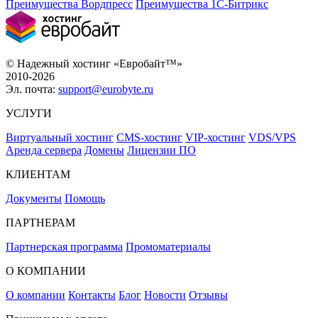
Преимущества Вордпресс
Преимущества 1С-Битрикс
© Надежный хостинг «Евробайт™»
2010-2026
Эл. почта:
support@eurobyte.ru
УСЛУГИ
Виртуальный хостинг
CMS-хостинг
VIP-хостинг
VDS/VPS
Аренда сервера
Домены
Лицензии ПО
КЛИЕНТАМ
Документы
Помощь
ПАРТНЕРАМ
Партнерская программа
Промоматериалы
О КОМПАНИИ
О компании
Контакты
Блог
Новости
Отзывы