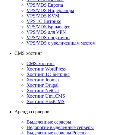
VPS/VDS Европа
VPS/VDS Нидерланды
VPS/VDS KVM
VPS 1С-Битрикс
VPS/VDS ispmanager
VPS/VDS для VPN
VPS/VDS посуточно
VPS/VDS с увеличенным местом
CMS-хостинг
CMS-хостинг
Хостинг WordPress
Хостинг 1С-Битрикс
Хостинг Joomla
Хостинг Drupal
Хостинг NetCat
Хостинг Umi.CMS
Хостинг HostCMS
Аренда серверов
Выделенные серверы
Недорогие выделенные серверы
Выделенные серверы Россия