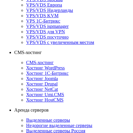
VPS/VDS Европа
VPS/VDS Нидерланды
VPS/VDS KVM
VPS 1С-Битрикс
VPS/VDS ispmanager
VPS/VDS для VPN
VPS/VDS посуточно
VPS/VDS с увеличенным местом
CMS-хостинг
CMS-хостинг
Хостинг WordPress
Хостинг 1С-Битрикс
Хостинг Joomla
Хостинг Drupal
Хостинг NetCat
Хостинг Umi.CMS
Хостинг HostCMS
Аренда серверов
Выделенные серверы
Недорогие выделенные серверы
Выделенные серверы Россия