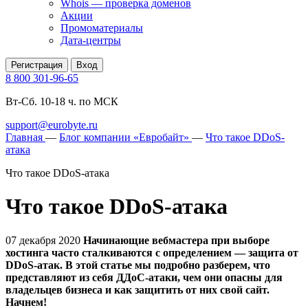
Whois — проверка доменов
Акции
Промоматериалы
Дата-центры
Регистрация
Вход
8 800 301-96-65
Вт-Сб. 10-18 ч. по МСК
support@eurobyte.ru
Главная
—
Блог компании «Евробайт»
—
Что такое DDoS-
атака
Что такое DDoS-атака
Что такое DDoS-атака
07 декабря 2020
Начинающие вебмастера при выборе
хостинга часто сталкиваются с определением — защита от
DDoS-атак. В этой статье мы подробно разберем, что
представляют из себя ДДоС-атаки, чем они опасны для
владельцев бизнеса и как защитить от них свой сайт.
Начнем!