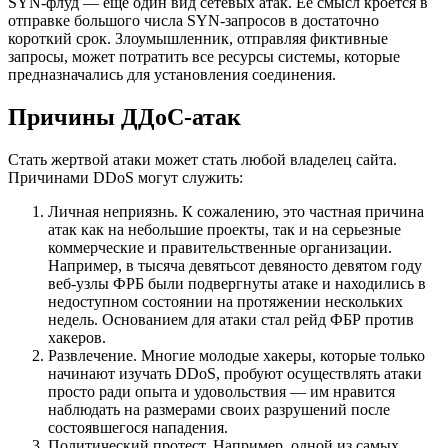
SYN-флуд — еще один вид сетевых атак. Ее смысл кроется в
отправке большого числа SYN-запросов в достаточно
короткий срок. Злоумышленник, отправляя фиктивные
запросы, может потратить все ресурсы системы, которые
предназначались для установления соединения.
Причины ДДоС-атак
Стать жертвой атаки может стать любой владелец сайта.
Причинами DDoS могут служить:
Личная неприязнь. К сожалению, это частная причина
атак как на небольшие проекты, так и на серьезные
коммерческие и правительственные организации.
Например, в тысяча девятьсот девяносто девятом году
веб-узлы ФРБ были подвергнуты атаке и находились в
недоступном состоянии на протяжении нескольких
недель. Основанием для атаки стал рейд ФБР против
хакеров.
Развлечение. Многие молодые хакеры, которые только
начинают изучать DDoS, пробуют осуществлять атаки
просто ради опыта и удовольствия — им нравится
наблюдать на размерами своих разрушений после
состоявшегося нападения.
Политический протест. Например, одной из самых