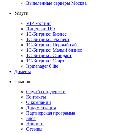
Выделенные серверы Москва
Услуги
VIP-хостинг
Лицензии ПО
1С-Битрикс: Бизнес
1С-Битрикс: Эксперт
1С-Битрикс: Первый сайт
1С-Битрикс: Малый бизнес
1С-Битрикс: Стандарт
1С-Битрикс: Старт
Ispmanager 6 lite
Домены
Помощь
Служба поддержки
Контакты
О компании
Документация
Партнерская программа
Блог
Новости
Отзывы