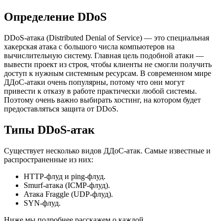
Определение DDoS
DDoS-атака (Distributed Denial of Service) — это специальная
хакерская атака с большого числа компьютеров на
вычислительную систему. Главная цель подобной атаки —
вывести проект из строя, чтобы клиенты не смогли получить
доступ к нужным системным ресурсам. В современном мире
ДДоС-атаки очень популярны, потому что они могут
привести к отказу в работе практически любой системы.
Поэтому очень важно выбирать хостинг, на котором будет
предоставляться защита от DDoS.
Типы DDoS-атак
Существует несколько видов ДДоС-атак. Самые известные и
распространенные из них:
HTTP-флуд и ping-флуд.
Smurf-атака (ICMP-флуд).
Атака Fraggle (UDP-флуд).
SYN-флуд.
Ниже мы подробнее расскажем о каждой.