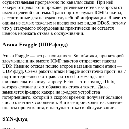
осуществляемая программно по каналам связи. При ней
хакеры отправляют широковещательные сетевые запросы от
имени целевой системы. Транспортом служат ICMP-пакеты,
рассчитанные для передачи служебной информации. Является
одним из самых тяжелых и вредоносных видов DDoS, потому
что у атакуемого оборудования практически не остается
шансов избежать отказа в обслуживании.
Атака Fraggle (UDP-флуд)
Атака Fraggle — это разновидность Smurf-атаки, при которой
злоумышленник вместо ICMP пакетов отправляет пакеты
UDP. Именно отсюда пошло второе название такой атаки —
UDP-флуд. Схема работы атаки Fraggle достаточно прост: на 7
порт потерпевшего отправляются echo-команды по
широковещательному запросу. Echo — это команда Unix,
которая служит для отображения строки текста. Далее
заменяется ip-адрес хакера на ip-адрес устройства
потерпевшего, который в скором времени получает большое
число ответных сообщений. В итоге происходит насыщение
полосы пропускания, и наступает отказ в обслуживании.
SYN-флуд