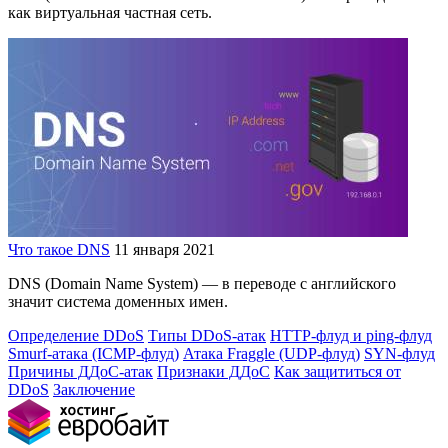
как виртуальная частная сеть.
Что такое DNS
11 января 2021
DNS (Domain Name System) — в переводе с английского
значит система доменных имен.
Определение DDoS
Типы DDoS-атак
HTTP-флуд и ping-флуд
Smurf-атака (ICMP-флуд)
Атака Fraggle (UDP-флуд)
SYN-флуд
Причины ДДоС-атак
Признаки ДДоС
Как защититься от
DDoS
Заключение